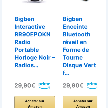
Bigben
Bigben
Interactive
Enceinte
RR90EPOKN
Bluetooth
Radio
réveil en
Portable
Forme de
Horloge Noir –
Tourne
Radios…
Disque Vert
f…
29,90€
29,90€
Acheter sur
Acheter sur
Amazon
Amazon