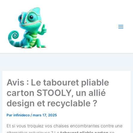
Aller
au
contenu
Avis : Le tabouret pliable
carton STOOLY, un allié
design et recyclable ?
Par
infinideco
/
mars 17, 2025
Et si vous troquiez vos chaises encombrantes contre une
alternative astucieuse ? Le
tabouret pliable carton
se